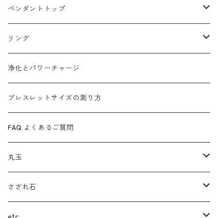
浄化とパワーチャージ
ローズクォーツ
マラカイト
ペンダントトップ
タイガーアイ
アメジスト
カイヤナイト
リング
ガーデンクォーツ
ラピスラズリ
マラカイト
ターコイズ
浄化とパワーチャージ
カイヤナイト
(ヒマラヤ)水晶
ルビーインゾイサイト
ムーンストーン
ブレスレットサイズの測り方
ガーネット
ルチルクォーツ
ローズクォーツ
インカローズ
FAQ よくあるご質問
ルチルクォーツ
ガーデンクォーツ
スギライト
ラブラドライト
丸玉
サファイア
ブルートパーズ
インカローズ(ロードクロサイト)
ルチルクォーツ
フローライト
さざれ石
翡翠（ヒスイ）
ターコイズ
チャロアイト
ブルートパーズ
スモーキークォーツ
(ヒマラヤ)水晶
etc.