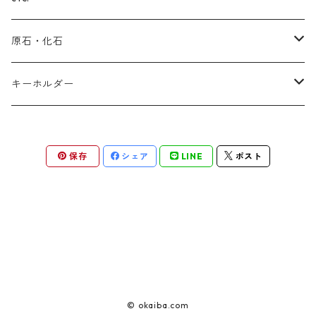
セラフィナイト
ルビー
ラリマー
サファイア
アメジスト
ガーデンクォーツ
(スター)ローズクォーツ
原石・化石
ラピスラズリ
シェブロン
タンザナイト
ブラウンイエロークォーツ
(スター)ローズクォーツ
マラカイト
アメジスト
キーホルダー
ラリマー
インカローズ(ロードクロサイト)
ルチルクォーツ
アメジスト
ラピスラズリ
(ヒマラヤ)水晶
ラピスラズリ
保存
シェア
LINE
ポスト
エメラルド
ローマングラス
アゼツライト
ラブラドライト
アンモナイト
ルビー
ラブラドライト
(ヒマラヤ)水晶
ラピスラズリ
チャロアイト
ターコイズ
ルチルクォーツ
セレスタイト
サンストーン
ガーデンクォーツ
アベンチュリン
ガーデンクォーツ
© okaiba.com