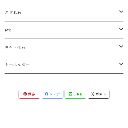
サファイア
ブルートパーズ
インカローズ(ロードクロサイト)
ルチルクォーツ
フローライト
さざれ石
翡翠（ヒスイ）
ターコイズ
チャロアイト
ブルートパーズ
スモーキークォーツ
(ヒマラヤ)水晶
etc.
セラフィナイト
ルビー
ラリマー
サファイア
アメジスト
ガーデンクォーツ
(スター)ローズクォーツ
原石・化石
ラピスラズリ
シェブロン
タンザナイト
ブラウンイエロークォーツ
(スター)ローズクォーツ
マラカイト
アメジスト
キーホルダー
ラリマー
インカローズ(ロードクロサイト)
ルチルクォーツ
アメジスト
ラピスラズリ
(ヒマラヤ)水晶
ラピスラズリ
保存
シェア
LINE
ポスト
エメラルド
ローマングラス
アゼツライト
ラブラドライト
アンモナイト
ルビー
ラブラドライト
(ヒマラヤ)水晶
ラピスラズリ