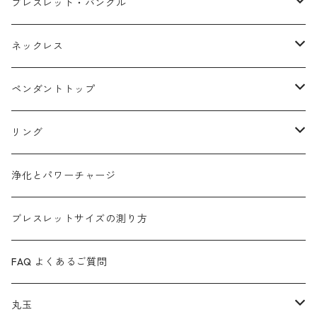
ブレスレットサイズ
ブレスレット・バングル
FAQ
アゼツライト
ネックレス
浄化とパワーチャージ
ローズクォーツ
マラカイト
ペンダントトップ
タイガーアイ
アメジスト
カイヤナイト
リング
ガーデンクォーツ
ラピスラズリ
マラカイト
ターコイズ
浄化とパワーチャージ
カイヤナイト
(ヒマラヤ)水晶
ルビーインゾイサイト
ムーンストーン
ブレスレットサイズの測り方
ガーネット
ルチルクォーツ
ローズクォーツ
インカローズ
FAQ よくあるご質問
ルチルクォーツ
ガーデンクォーツ
スギライト
ラブラドライト
丸玉