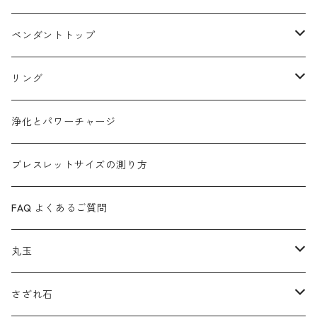
浄化とパワーチャージ
ローズクォーツ
マラカイト
ペンダントトップ
タイガーアイ
アメジスト
カイヤナイト
リング
ガーデンクォーツ
ラピスラズリ
マラカイト
ターコイズ
浄化とパワーチャージ
カイヤナイト
(ヒマラヤ)水晶
ルビーインゾイサイト
ムーンストーン
ブレスレットサイズの測り方
ガーネット
ルチルクォーツ
ローズクォーツ
インカローズ
FAQ よくあるご質問
ルチルクォーツ
ガーデンクォーツ
スギライト
ラブラドライト
丸玉
サファイア
ブルートパーズ
インカローズ(ロードクロサイト)
ルチルクォーツ
フローライト
さざれ石