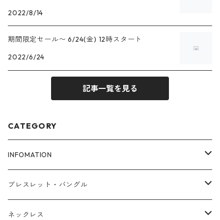
2022/8/14
期間限定セール〜 6/24(金) 12時スタート
2022/6/24
記事一覧を見る
CATEGORY
INFOMATION
ブレスレットサイズ
ブレスレット・バングル
FAQ
アゼツライト
ネックレス