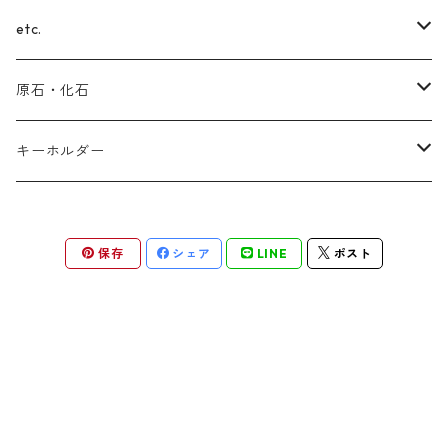
翡翠（ヒスイ）
ターコイズ
チャロアイト
ブルートパーズ
スモーキークォーツ
(ヒマラヤ)水晶
etc.
セラフィナイト
ルビー
ラリマー
サファイア
アメジスト
ガーデンクォーツ
(スター)ローズクォーツ
原石・化石
ラピスラズリ
シェブロン
タンザナイト
ブラウンイエロークォーツ
(スター)ローズクォーツ
マラカイト
アメジスト
キーホルダー
ラリマー
インカローズ(ロードクロサイト)
ルチルクォーツ
アメジスト
ラピスラズリ
(ヒマラヤ)水晶
ラピスラズリ
保存
シェア
LINE
ポスト
エメラルド
ローマングラス
アゼツライト
ラブラドライト
アンモナイト
ルビー
ラブラドライト
(ヒマラヤ)水晶
ラピスラズリ
チャロアイト
ターコイズ
ルチルクォーツ
セレスタイト