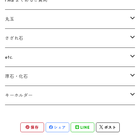
FAQ よくあるご質問
ルチルクォーツ
ガーデンクォーツ
スギライト
ラブラドライト
丸玉
サファイア
ブルートパーズ
インカローズ(ロードクロサイト)
ルチルクォーツ
フローライト
さざれ石
翡翠（ヒスイ）
ターコイズ
チャロアイト
ブルートパーズ
スモーキークォーツ
(ヒマラヤ)水晶
etc.
セラフィナイト
ルビー
ラリマー
サファイア
アメジスト
ガーデンクォーツ
(スター)ローズクォーツ
原石・化石
ラピスラズリ
シェブロン
タンザナイト
ブラウンイエロークォーツ
(スター)ローズクォーツ
マラカイト
アメジスト
キーホルダー
ラリマー
インカローズ(ロードクロサイト)
ルチルクォーツ
アメジスト
ラピスラズリ
(ヒマラヤ)水晶
ラピスラズリ
保存
シェア
LINE
ポスト
エメラルド
ローマングラス
アゼツライト
ラブラドライト
アンモナイト