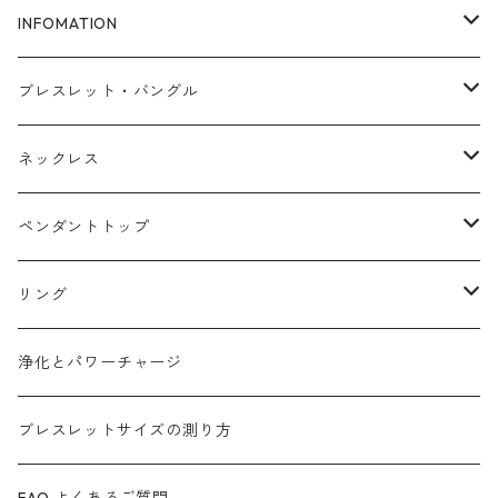
INFOMATION
ブレスレットサイズ
ブレスレット・バングル
FAQ
アゼツライト
ネックレス
浄化とパワーチャージ
ローズクォーツ
マラカイト
ペンダントトップ
タイガーアイ
アメジスト
カイヤナイト
リング
ガーデンクォーツ
ラピスラズリ
マラカイト
ターコイズ
浄化とパワーチャージ
カイヤナイト
(ヒマラヤ)水晶
ルビーインゾイサイト
ムーンストーン
ブレスレットサイズの測り方
ガーネット
ルチルクォーツ
ローズクォーツ
インカローズ