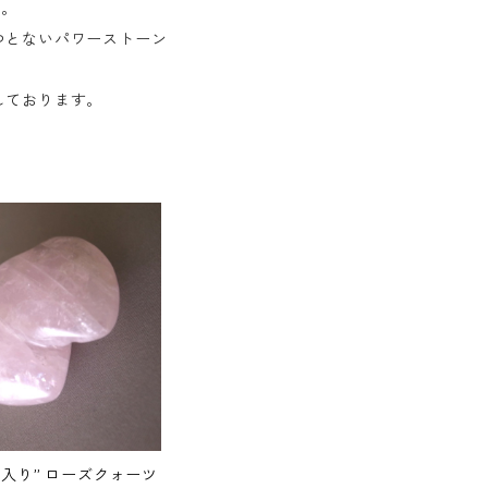
す。
つとないパワーストーン
しております。
入り” ローズクォーツ