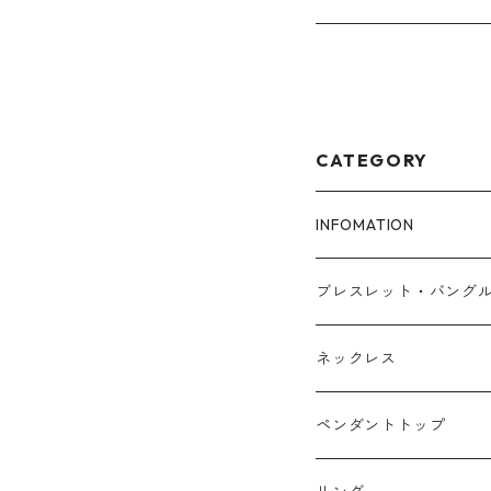
CATEGORY
INFOMATION
ブレスレットサイズ
ブレスレット・バング
FAQ
アゼツライト
ネックレス
浄化とパワーチャージ
ローズクォーツ
マラカイト
ペンダントトップ
タイガーアイ
アメジスト
カイヤナイト