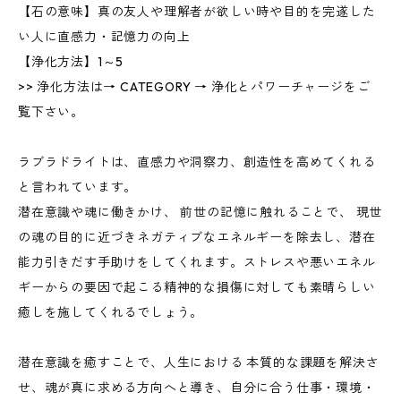
【石の意味】真の友人や理解者が欲しい時や目的を完遂した
い人に直感力・記憶力の向上
【浄化方法】1～5
>> 浄化方法は→ CATEGORY → 浄化とパワーチャージをご
覧下さい。
ラブラドライトは、直感力や洞察力、創造性を高めてくれる
と言われています。
潜在意識や魂に働きかけ、 前世の記憶に触れることで、 現世
の魂の目的に近づきネガティブなエネルギーを除去し、潜在
能力引きだす手助けをしてくれます。ストレスや悪いエネル
ギーからの要因で起こる精神的な損傷に対しても素晴らしい
癒しを施してくれるでしょう。
潜在意識を癒すことで、人生における 本質的な課題を解決さ
せ、魂が真に求める方向へと導き、自分に合う仕事・環境・