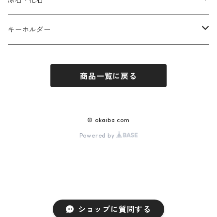
原石・化石
ラピスラズリ
シェブロン
タンザナイト
ブラウンイエロークォーツ
(スター)ローズクォーツ
マラカイト
アメジスト
キーホルダー
ラリマー
インカローズ(ロードクロサイト)
ルチルクォーツ
アメジスト
ラピスラズリ
(ヒマラヤ)水晶
ラピスラズリ
商品一覧に戻る
エメラルド
ローマングラス
アゼツライト
ラブラドライト
アンモナイト
ルビー
ラブラドライト
(ヒマラヤ)水晶
ラピスラズリ
© okaiba.com
Powered by
チャロアイト
ターコイズ
ルチルクォーツ
セレスタイト
サンストーン
ガーデンクォーツ
アベンチュリン
ガーデンクォーツ
インカローズ(ロードクロサイト)
ラピスラズリ
アメジスト
黒水晶
ショップに質問する