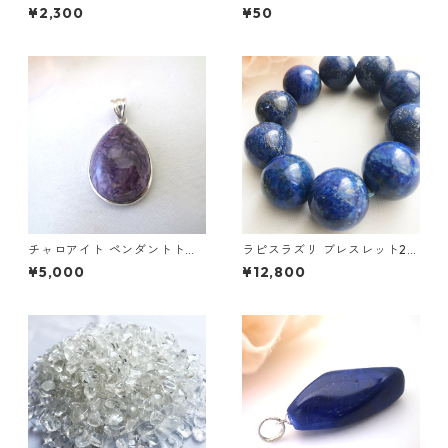
ヤー）13g
¥2,300
¥50
チャロアイト ペンダントトッ
ラピスラズリ ブレスレット22
プ
mm
¥5,000
¥12,800