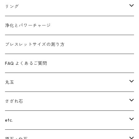
タイガーアイ
アメジスト
カイヤナイト
リング
ガーデンクォーツ
ラピスラズリ
マラカイト
ターコイズ
浄化とパワーチャージ
カイヤナイト
(ヒマラヤ)水晶
ルビーインゾイサイト
ムーンストーン
ブレスレットサイズの測り方
ガーネット
ルチルクォーツ
ローズクォーツ
インカローズ
FAQ よくあるご質問
ルチルクォーツ
ガーデンクォーツ
スギライト
ラブラドライト
丸玉
サファイア
ブルートパーズ
インカローズ(ロードクロサイト)
ルチルクォーツ
フローライト
さざれ石
翡翠（ヒスイ）
ターコイズ
チャロアイト
ブルートパーズ
スモーキークォーツ
(ヒマラヤ)水晶
etc.
セラフィナイト
ルビー
ラリマー
サファイア
アメジスト
ガーデンクォーツ
(スター)ローズクォーツ