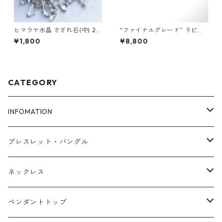
ヒマラヤ水晶 さざれ石(中) 25
“ファイナルグレード” ラピス
0ｇ
ラズリ ペンダントトップ
¥1,800
¥8,800
CATEGORY
INFOMATION
ブレスレットサイズ
ブレスレット・バングル
FAQ
アゼツライト
ネックレス
浄化とパワーチャージ
ローズクォーツ
マラカイト
ペンダントトップ