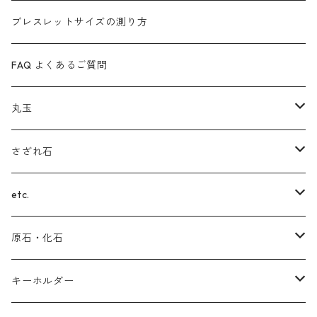
カイヤナイト
(ヒマラヤ)水晶
ルビーインゾイサイト
ムーンストーン
ブレスレットサイズの測り方
ガーネット
ルチルクォーツ
ローズクォーツ
インカローズ
FAQ よくあるご質問
ルチルクォーツ
ガーデンクォーツ
スギライト
ラブラドライト
丸玉
サファイア
ブルートパーズ
インカローズ(ロードクロサイト)
ルチルクォーツ
フローライト
さざれ石
翡翠（ヒスイ）
ターコイズ
チャロアイト
ブルートパーズ
スモーキークォーツ
(ヒマラヤ)水晶
etc.
セラフィナイト
ルビー
ラリマー
サファイア
アメジスト
ガーデンクォーツ
(スター)ローズクォーツ
原石・化石
ラピスラズリ
シェブロン
タンザナイト
ブラウンイエロークォーツ
(スター)ローズクォーツ
マラカイト
アメジスト
キーホルダー