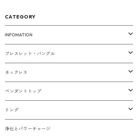
CATEGORY
INFOMATION
ブレスレットサイズ
ブレスレット・バングル
FAQ
アゼツライト
ネックレス
浄化とパワーチャージ
ローズクォーツ
マラカイト
ペンダントトップ
タイガーアイ
アメジスト
カイヤナイト
リング
ガーデンクォーツ
ラピスラズリ
マラカイト
ターコイズ
浄化とパワーチャージ