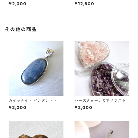
プ
ップ
¥2,000
¥12,800
その他の商品
カイヤナイト ペンダントトッ
ローズクォーツ＆アメジスト
プ
さざれ石セット
¥2,000
¥2,000