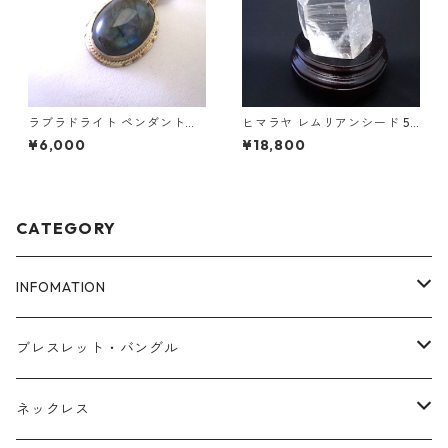
ラブラドライト ペンダントト
ヒマラヤ レムリアンシード 55
ップ
5g
¥6,000
¥18,800
CATEGORY
INFOMATION
ブレスレットサイズ
ブレスレット・バングル
FAQ
アゼツライト
ネックレス