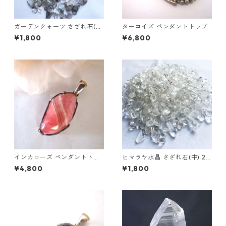
ガーデンクォーツ さざれ石(大
ターコイズ ペンダントトップ
粒)500g
¥1,800
¥6,800
インカローズ ペンダントトッ
ヒマラヤ水晶 さざれ石(中) 25
プ
0ｇ
¥4,800
¥1,800