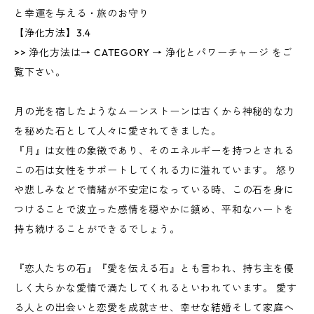
と幸運を与える・旅のお守り
【浄化方法】3.4
>> 浄化方法は→ CATEGORY → 浄化とパワーチャージ をご
覧下さい。
月の光を宿したようなムーンストーンは古くから神秘的な力
を秘めた石として人々に愛されてきました。
『月』は女性の象徴であり、そのエネルギーを持つとされる
この石は女性をサポートしてくれる力に溢れています。 怒り
や悲しみなどで情緒が不安定になっている時、この石を身に
つけることで波立った感情を穏やかに鎮め、平和なハートを
持ち続けることができるでしょう。
『恋人たちの石』『愛を伝える石』とも言われ、持ち主を優
しく大らかな愛情で満たしてくれるといわれています。 愛す
る人との出会いと恋愛を成就させ、幸せな結婚そして家庭へ