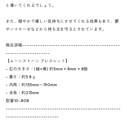
と導いてくれるでしょう。
また、穏やかで優しい気持ちにさせてくれる効果もあり、鬱
やノイローゼなどから持ち主を守るとされています。
商品詳細--------------------------------------------
--------------------
【ムーンストーン ブレスレット】
- 石の大きさ：(縦×横) 約5mm × 8mm × 8個
- 重さ：約5.8ｇ
- 内周：約155mm〜190mm
- 全長：約213mm
型番10-808
----------------------------------------------------
------------------------