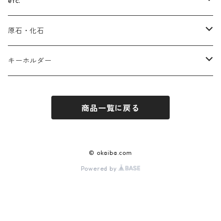
翡翠（ヒスイ）
ターコイズ
チャロアイト
ブルートパーズ
スモーキークォーツ
(ヒマラヤ)水晶
etc.
セラフィナイト
ルビー
ラリマー
サファイア
アメジスト
ガーデンクォーツ
(スター)ローズクォーツ
原石・化石
ラピスラズリ
シェブロン
タンザナイト
ブラウンイエロークォーツ
(スター)ローズクォーツ
マラカイト
アメジスト
キーホルダー
ラリマー
インカローズ(ロードクロサイト)
ルチルクォーツ
アメジスト
ラピスラズリ
(ヒマラヤ)水晶
ラピスラズリ
商品一覧に戻る
エメラルド
ローマングラス
アゼツライト
ラブラドライト
アンモナイト
ルビー
ラブラドライト
(ヒマラヤ)水晶
ラピスラズリ
© okaiba.com
Powered by
チャロアイト
ターコイズ
ルチルクォーツ
セレスタイト
サンストーン
ガーデンクォーツ
アベンチュリン
ガーデンクォーツ