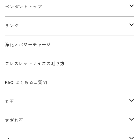
浄化とパワーチャージ
ローズクォーツ
マラカイト
ペンダントトップ
タイガーアイ
アメジスト
カイヤナイト
リング
ガーデンクォーツ
ラピスラズリ
マラカイト
ターコイズ
浄化とパワーチャージ
カイヤナイト
(ヒマラヤ)水晶
ルビーインゾイサイト
ムーンストーン
ブレスレットサイズの測り方
ガーネット
ルチルクォーツ
ローズクォーツ
インカローズ
FAQ よくあるご質問
ルチルクォーツ
ガーデンクォーツ
スギライト
ラブラドライト
丸玉
サファイア
ブルートパーズ
インカローズ(ロードクロサイト)
ルチルクォーツ
フローライト
さざれ石